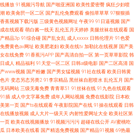
线播放
91视频污导航
国产啪亚洲国
欧美性爱密臀
疯狂少妇喷
潮
欧美肏屄一区二区
国产乱伦免费观看
偷拍草草草
97狠狠插
香蕉视频下载污版
三级黄色视频网址
午夜99
91日逼视频
国产
成在线观看
萌白酱一线天
乱伦五月天婷婷
美腿丝袜在线观看
国
产精品3p
91综合碰
国产乱女乱
成人xxxxx
日韩伦理片
91色爱
免费黄色av网址
欧美肥老妇
欧美在线tv
加勒比在线视屏
国产美
女在线免费
91香蕉污APP
国产高清自拍一区
第一页草草影院
韩
日成人
精品福利
91天堂一区二区
日韩a级电影
国产二区高清
国
产www视频
国产粉嫩
国产男女猛视频
91社在线看
欧美日韩黄
色片
变态另态另类2
91李宗精品
黑丝袜自慰喷水
乱伦五月
国产
无码网站
三级无毒免费
青青草51
91丝袜在线
91九色在线观看
91插
成人中文字幕免费
成年人网站视频
免费在线影院
日本欧
美第一页
国产ts在线观看
午夜影院国产在线
91操在线观看
日韩
在线播放视频
成人大片一级天天
内射性爱网址大全
欧美社区第
一页
欧美在线视频播放
91视频污污污
超碰在线公开
AV蜜桃吃
瓜
日本欧美在线看
国产精选免费视频
国产精品91视频
69热最