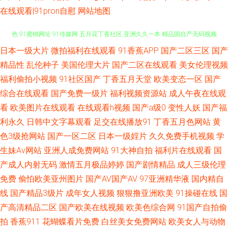
在线观看|91pron自慰
网站地图
日本一级大片
微拍福利在线观看
91香蕉APP
国产二区三区
国产
亚洲精品成人国产 91在线观看狼友 人妻国产一卡二卡三卡 无码中文字幕懂
精品性
乱伦种子
美国伦理大片
国产二区在线观看
美女伦理视频
色 91蜜桃网址 91传媒网 五月花丁香社区 亚洲久久一本 精品国自产无码视频
福利偷拍小视频
91社区国产
丁香五月天堂
欧美变态一区
国产
综合在线观看
国产免费一级片
福利视频资源站
成人午夜在线观
欧美精品久久乱 九色骚屄91 www日韩 91啪啪视频 91欧日 午夜福利av导航
看
欧美图片在线观看
在线观看h视频
国产a级0
变性人妖
国产福
利永久
日韩中文字幕观看
足交在线播放91
丁香五月色网站
黄
国产电影免费在线观看 91福利导航视频 先锋影院日韩精品av 狼人操超碰 97
色3级抢网站
国产一区二区
日本一级婬片
久久免费手机视频
学
生妹Av网站
亚洲人成免费网站
91大神自拍
福利片在线观看
国
涩国一产精品久久 av福利入口 91变态网站 91美女黑料在线网站 色五月14p
产成人内射无码
激情五月极品婷婷
国产剧情精品
成人三级伦理
玖玖大香蕉老司机 91福利视频在线看 波多野结衣91大神 新视觉影院尤物视
免费
偷怕欧美亚州图片
国产AV国产AV
97亚洲精华液
国内精自
线
国产精品3级片
成年女人视频
狠狠撸亚洲欧美
91操碰在线
国
频 91老司机福利导航 91一起c 大香蕉伊重 国产精品欧美在线网址 久草免费
产高清精品二区
国产欧美在线视频
欧美色综合网
91国产自拍偷
拍
香蕉911
花蝴蝶看片免费
白丝美女免费网站
欧美女人与动物