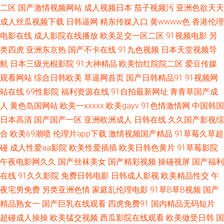
伊人网 豆花社区网址 九草免费视频网站 91黑丝激情福利视频 91性爱网址
二区
国产激情视频网站
成人视频日本
茄子视频污
亚洲色欲天天
成人丝瓜视频下载
日韩逼网
精东传媒入口
黄wwww色
香港伦理
91色频 婷婷激情进入 极品色视频导航 精品视频这里只精品 伊人草久久 91豆
电影在线
成人影院在线播放
欧美足交一区二区
91视频电影
另
类四虎
亚洲东京热
国产不卡在线
91九色视频
日本天堂视频导
花直播漏点 美女WWW1口 男人天堂av导航 欧美福利A√福利 成人不卡一区
航
日本三级光棍影院
91大神精品
欧美怡红院院二区
爱豆传媒
久草福利资源网 狼人干综合色网 91娱乐综合 伊人亚洲真人 91福利姬com 性
观看网站
综合日韩欧美
草逼网首页
国产日韩精品91
91视频网
站在线
69性影院
福利资源在线
91自拍最新网址
青青草国产成
爱短视频 黑马性交影院 色伦五月天 亚洲最大成人久久 91电影双飞 91免费版
人
黄色岛国网站
欧美一xxxxx
欧美gayv
91色情激情网
中国韩国
日本高清
国产国产一区
亚洲欧洲成人
日韩在线
久久国产影视综
网站在线观看 国产精品乱轮一区二区 欧美bdsm女同 毛片基地破处 福利视频
合
欧美69潮喷
伦理片app下载
激情视频国产精品
91草莓久草超
碰
成人性爱aa影院
欧美性爱插插
欧美日韩色黄片
91草莓影院
三分钟 黄色网入口站未满18 欧美妞干网 九九视频精品蜜桃 啊V视频在线免
午夜电影网久久
国产丝袜美女
国产精彩视频
操碰视屏
国产福利
在线
91久久影院
免费日韩电影
日韩成人影视
欧美精品性交
午
费 亚洲日韩成人网在线 91黑丝美女在线观看 97干资源超碰在线 www免费成
夜宅男免费
另类亚洲色情
家庭乱伦理电影
91草B草B视频
国产
人网站 大香蕉肏屄丁香 久久思精品视频 日韩欧美伦 91n午夜桃色 91日韩无
精品熟女一
国产巨乳在线观看
四虎免费91
国内精品无码短片
超碰成人操操
欧美猛交视频
西瓜影院在线观看
欧美做受日韩
国