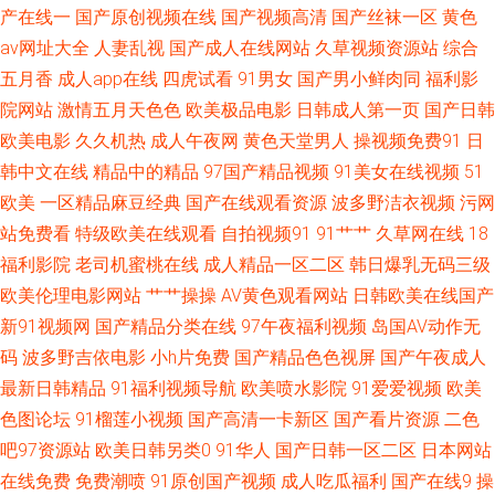
打码 AV蜜桃久久 福利涩导航 精品在线性 日韩欧美色性色 51精品在线 91se
产在线一
国产原创视频在线
国产视频高清
国产丝袜一区
黄色
av网址大全
人妻乱视
国产成人在线网站
久草视频资源站
综合
成人 91人妻激情视频 伊人精品影院 少妇影院一区 中文字暮人妻一区二区 中
五月香
成人app在线
四虎试看
91男女
国产男小鲜肉同
福利影
院网站
激情五月天色色
欧美极品电影
日韩成人第一页
国产日韩
文福利AV导航 色悠悠在线视频 日本3级网络入口 欧美成人超踫AⅤ 亚洲日韩
欧美电影
久久机热
成人午夜网
黄色天堂男人
操视频免费91
日
韩中文在线
精品中的精品
97国产精品视频
91美女在线视频
51
成人在线 91色动漫视频成人 国产黄精品视频 玖玖资源影音先锋 色情伦理午
欧美
一区精品麻豆经典
国产在线观看资源
波多野洁衣视频
污网
夜大片 亚洲一本道色 91精品熟妇视频 91影院成人 成人导航福利在线视频 欧
站免费看
特级欧美在线观看
自拍视频91
91艹艹
久草网在线
18
福利影院
老司机蜜桃在线
成人精品一区二区
韩日爆乳无码三级
美亚洲日韩国产 影音先锋草莓AV 97視頻資源共享 精品19p 日韩无码一二一
欧美伦理电影网站
艹艹操操
AV黄色观看网站
日韩欧美在线国产
新91视频网
国产精品分类在线
97午夜福利视频
岛国AV动作无
三四五 中入肏屄日本 99热色超碰 www久久精品999 人人操人人干福利看片
码
波多野吉依电影
小h片免费
国产精品色色视屏
国产午夜成人
最新日韩精品
91福利视频导航
欧美喷水影院
91爱爱视频
欧美
AV福利偷拍 91自都在线 91视频传媒 91福利资源导航 欧美超碰91 第一福利
色图论坛
91榴莲小视频
国产高清一卡新区
国产看片资源
二色
视频91 91男人网 日产国产欧美精美视频 91青青操网站 福利导航页AV 欧美
吧97资源站
欧美日韩另类0
91华人
国产日韩一区二区
日本网站
在线免费
免费潮喷
91原创国产视频
成人吃瓜福利
国产在线9
操