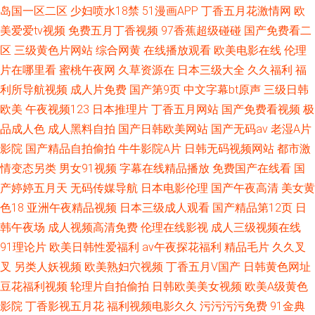
岛国一区二区
少妇喷水18禁
51漫画APP
丁香五月花激情网
欧
美爱爱tv视频
免费五月丁香视频
97香蕉超级碰碰
国产免费看二
区
三级黄色片网站
综合网黄
在线播放观看
欧美电影在线
伦理
片在哪里看
蜜桃午夜网
久草资源在
日本三级大全
久久福利
福
利所导航视频
成人片免费
国产第9页
中文字幕bt原声
三级日韩
欧美
午夜视频123
日本推理片
丁香五月网站
国产免费看视频
极
品成人色
成人黑料自拍
国产日韩欧美网站
国产无码av
老湿A片
影院
国产精品自拍偷拍
牛牛影院A片
日韩无码视频网站
都市激
情变态另类
男女91视频
字幕在线精品播放
免费国产在线看
国
产婷婷五月天
无码传媒导航
日本电影伦理
国产午夜高清
美女黄
色18
亚洲午夜精品视频
日本三级成人观看
国产精品第12页
日
韩午夜场
成人视频高清免费
伦理在线影视
成人三级视频在线
91理论片
欧美日韩性爱福利
av午夜探花福利
精品毛片
久久叉
叉
另类人妖视频
欧美熟妇穴视频
丁香五月V国产
日韩黄色网址
豆花福利视频
轮理片自拍偷拍
日韩欧美美女视频
欧美A级黄色
影院
丁香影视五月花
福利视频电影久久
污污污污免费
91金典