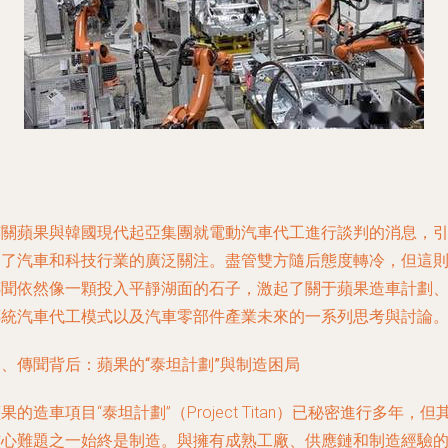
有關蘋果與韓國現代起亞集團就電動汽車代工進行談判的消息，
發了汽車和科技行業的廣泛關注。盡管雙方隨后態度轉冷，但這
傳聞依然像一顆投入平靜湖面的石子，激起了關于蘋果造車計劃
傳統汽車代工模式以及汽車零部件產業未來的一系列思考與討論
、傳聞背后：蘋果的“泰坦計劃”與制造困局
果的造車項目“泰坦計劃”（Project Titan）已秘密進行多年，但
核心難題之一始終是制造。與擁有成熟工廠、供應鏈和制造經驗