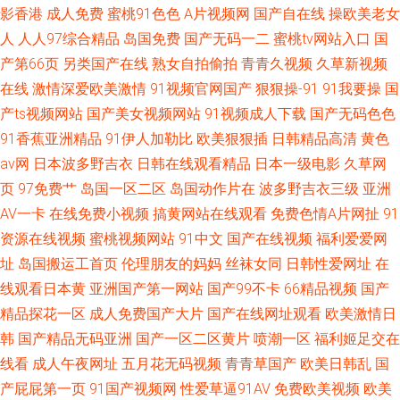
影香港
成人免费
蜜桃91色色
A片视频网
国产自在线
操欧美老女
人
人人97综合精品
岛国免费
国产无码一二
蜜桃tv网站入口
国
产第66页
另类国产在线
熟女自拍偷拍
青青久视频
久草新视频
在线
激情深爱欧美激情
91视频官网国产
狠狠操-91
91我要操
国
产ts视频网站
国产美女视频网站
91视频成人下载
国产无码色色
91香蕉亚洲精品
91伊人加勒比
欧美狠狠插
日韩精品高清
黄色
av网
日本波多野吉衣
日韩在线观看精品
日本一级电影
久草网
页
97免费艹
岛国一区二区
岛国动作片在
波多野吉衣三级
亚洲
AV一卡
在线免费小视频
搞黄网站在线观看
免费色情A片网扯
91
资源在线视频
蜜桃视频网站
91中文
国产在线视频
福利爱爱网
址
岛国搬运工首页
伦理朋友的妈妈
丝袜女同
日韩性爱网址
在
线观看日本黄
亚洲国产第一网站
国产99不卡
66精品视频
国产
精品探花一区
成人免费国产大片
国产在线网址观看
欧美激情日
韩
国产精品无码亚洲
国产一区二区黄片
喷潮一区
福利姬足交在
线看
成人午夜网址
五月花无码视频
青青草国产
欧美日韩乱
国
产屁屁第一页
91国产视频网
性爱草逼91AV
免费欧美视频
欧美