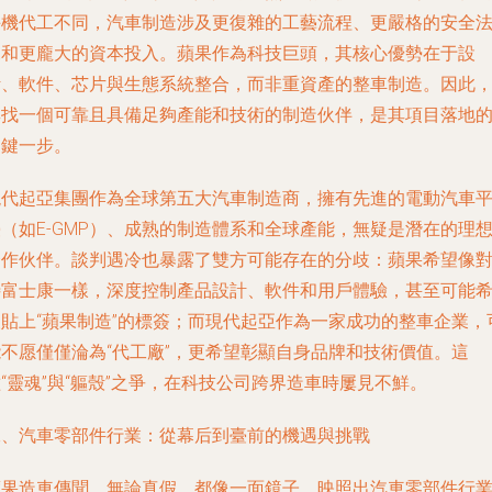
手機代工不同，汽車制造涉及更復雜的工藝流程、更嚴格的安全
規和更龐大的資本投入。蘋果作為科技巨頭，其核心優勢在于設
計、軟件、芯片與生態系統整合，而非重資產的整車制造。因此
尋找一個可靠且具備足夠產能和技術的制造伙伴，是其項目落地
關鍵一步。
現代起亞集團作為全球第五大汽車制造商，擁有先進的電動汽車
（如E-GMP）、成熟的制造體系和全球產能，無疑是潛在的理
合作伙伴。談判遇冷也暴露了雙方可能存在的分歧：蘋果希望像
待富士康一樣，深度控制產品設計、軟件和用戶體驗，甚至可能
望貼上“蘋果制造”的標簽；而現代起亞作為一家成功的整車企業，
能不愿僅僅淪為“代工廠”，更希望彰顯自身品牌和技術價值。這
“靈魂”與“軀殼”之爭，在科技公司跨界造車時屢見不鮮。
二、汽車零部件行業：從幕后到臺前的機遇與挑戰
蘋果造車傳聞，無論真假，都像一面鏡子，映照出汽車零部件行