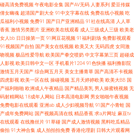
色综 91传媒在线观看免费入口 国产91黑丝 久草福利欧美 色情下载 51老司
碰高清免费视频
午夜电影全集
国产AV无码
人妻系列
爱豆传媒
倩女幽魂
超清国产剧大全
91中文字幕在线
免费在线小视频
吃
机福利社 91蜜桃R18入口 九九久视频在线播放 深爱妞妞导航 91女同动漫 俺
瓜福利小视频
免费91
国产日产亚洲精品
91社在线高清
人人草
香蕉
激情另类图片
亚洲欧美在线观看
成人三级成人三级
欧美老
去也俺去了 国产一卡二卡免费观 欧美自慰色图 影音先锋操你av在线 91小电
女人bb
日日操第一页
91网豆花视频
91福利剧场
免费影视观看
91视频国产自拍
国产美女在线视频
欧美又大
无码四虎
女同激
影 玖玖草视频 午夜香蕉少妇A片视频 91群交 成人91网站 97超碰大香蕉 国
吻视频
极品性爱导航
欧美国产拳交喷奶
中文字幕第三页
超碰成
产天堂网 蜜芽在线导航 影音先锋91AV 久久黄网页 探花后入成人 四虎东方va
人影视
欧美日韩中文一区
手机看片1204
91色快播
福利撸影院
激情五月天国产
综合网五月天
美女主播青草
国产高清不卡视频
私人影库 日韩无码A片免费观看 91狼友综合在线 黄色人人操B 青青草大香蕉
四虎影视
欧美一区在线
操碰视频
五月天婷婷欧美
欧美大BB
国
产福利啪啪
欧洲成人午夜精品
国产精品美乳
男人操蜜桃视频
无
17 92传媒 国模吧入口 无码官网日本三区 97伦理影院 久草福利在线视频 桃
码射精网站
18成年人网站
日本高清电影网
男女啪啪午夜视频
免费电影在线观看
亚洲ab
成人少妇视频导航
91国产小青蛙
国
色五月天网址婷婷 99在线老司机福利 国产盗摄成人一区二区 美女视频91 国
产成年免费网站
国产视频高清在线
精品香蕉
求a片网址
麻豆tv
在线观看
在线撸丝片
91草碰
国产成人激情视频
黑料吃瓜精品
产91日本精品 东方av黄色免费 午夜性网 四虎精品久久精品 91视频最新网址
偷拍
91大神合集
成人拍拍拍免费
香港伦理剧
日韩大片观看网