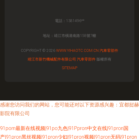
電話：1381496**
地址：靖江市橫港南路158號7幢
COPYRIGHT © 2026
WWW.YIHAOTC.COM.CN
汽車零部件
靖江市新竹機械配件有限公司
汽車零部件
版權所有
SITEMAP
感谢您访问我们的网站，您可能还对以下资源感兴趣：宜都挝赫
影院有限公司
91porn最新在线视频|91po九色|91Ppron中文在线|91pron国
产|91pron黑丝视频|91pron少妇|91pron视频|91pron无码|91pron