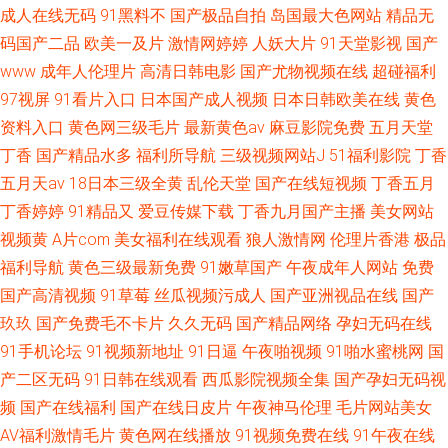
成人在线无码
91黑料不
国产极品自拍
岛国最大色网站
精品无
码国产二品
欧美一及片
激情网婷婷
人妖大片
91天堂影视
国产
www
成年人伦理片
高清日韩电影
国产尤物视频在线
超碰福利
97视屏
91看片入口
日本国产成人视频
日本日韩欧美在线
黄色
资料入口
黄色网三级毛片
最新黄色av
麻豆影院免费
五月天堂
丁香
国产精品水多
福利所导航
三级视频网站J
51福利影院
丁香
五月天av
18日本三级全黄
乱伦天堂
国产在线短视频
丁香五月
丁香婷婷
91精品又
爱豆传媒下载
丁香九月国产主播
美女网站
视频黄
A片com
美女福利在线观看
狼人激情网
伦理片香港
极品
福利导航
黄色三级最新免费
91嫩草国产
午夜成年人网站
免费
国产高清视频
91草莓
丝瓜视频污成人
国产亚洲视品在线
国产
玖玖
国产免费毛不卡片
久久无码
国产精品网络
孕妇无码在线
91手机论坛
91视频新地址
91日逼
午夜啪视频
91啪水蜜桃网
国
产二区无码
91日韩在线观看
西瓜影院视频全集
国产孕妇无码视
频
国产在线福利
国产在线日皮片
午夜神马伦理
毛片网站美女
AV福利激情毛片
黄色网在线播放
91视频免费在线
91午夜在线