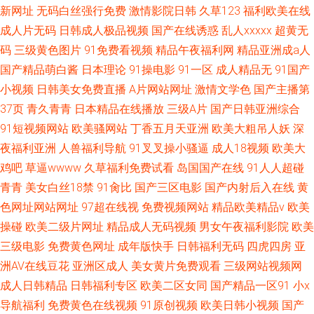
新网址
无码白丝强行免费
激情影院日韩
久草123
福利欧美在线
成人片无码
日韩成人极品视频
国产在线诱惑
乱人xxxxx
超黄无
码
三级黄色图片
91免费看视频
精品午夜福利网
精品亚洲成a人
国产精品萌白酱
日本理论
91操电影
91一区
成人精品无
91国产
小视频
日韩美女免费直播
A片网站网址
激情文学色
国产主播第
37页
青久青青
日本精品在线播放
三级A片
国产日韩亚洲综合
91短视频网站
欧美骚网站
丁香五月天亚洲
欧美大粗吊人妖
深
夜福利亚洲
人兽福利导航
91叉叉操小骚逼
成人18视频
欧美大
鸡吧
草逼wwww
久草福利免费试看
岛国国产在线
91人人超碰
青青
美女白丝18禁
91肏比
国产三区电影
国产内射后入在线
黄
色网址网站网址
97超在线视
免费视频网站
精品欧美精品v
欧美
操碰
欧美二级片网址
精品成人无码视频
男女午夜福利影院
欧美
三级电影
免费黄色网址
成年版快手
日韩福利无码
四虎四房
亚
洲AV在线豆花
亚洲区成人
美女黄片免费观看
三级网站视频网
成人日韩精品
日韩福利专区
欧美二区女同
国产精品一区91
小x
导航福利
免费黄色在线视频
91原创视频
欧美日韩小视频
国产