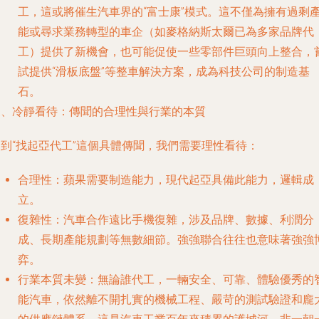
工，這或將催生汽車界的“富士康”模式。這不僅為擁有過剩
能或尋求業務轉型的車企（如麥格納斯太爾已為多家品牌代
工）提供了新機會，也可能促使一些零部件巨頭向上整合，
試提供“滑板底盤”等整車解決方案，成為科技公司的制造基
石。
三、冷靜看待：傳聞的合理性與行業的本質
回到“找起亞代工”這個具體傳聞，我們需要理性看待：
合理性
：蘋果需要制造能力，現代起亞具備此能力，邏輯成
立。
復雜性
：汽車合作遠比手機復雜，涉及品牌、數據、利潤分
成、長期產能規劃等無數細節。強強聯合往往也意味著強強
弈。
行業本質未變
：無論誰代工，一輛安全、可靠、體驗優秀的
能汽車，依然離不開扎實的機械工程、嚴苛的測試驗證和龐