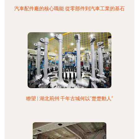
汽車配件廠的核心職能 從零部件到汽車工業的基石
瞭望 | 湖北荊州:千年古城何以“楚楚動人”