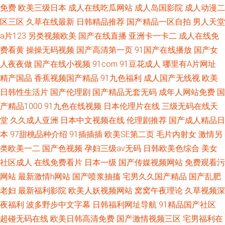
免费
欧美三级日本
成人在线吃瓜网站
成人岛国影院
成人动漫二
区三区
久草在线最新
日韩精品推荐
国产精品一区自拍
男人天堂
a片123
另类视频欧美
国产在线直播
亚洲卡一卡二
成人在线免
费看黄
操操无码视频
国产高清第一页
91国产在线播放
国产女
人夜夜做
国产在线小视频
91com
91豆花成人
哪里有A片网址
精产国品
香蕉视频国产精品
91九色福利
成人国产无线视
欧美
日韩性生活片
国产伦理剧
国产精品无套无码
成年人网站免费
国
产精品1000
91九色在线视频
日本伦理片在线
三级无码在线天
堂
久久成人亚洲
日本中文视频在线
伦理剧推荐
国产成人精品日
本
97甜桃品种介绍
91插插插
欧美SE第二页
毛片内射女
激情另
类欧美一二
国产色视频
孕妇三级av无码
日韩欧美色综合
美女
社区成人
在线免费看片
日本一级
国产传媒视频网站
免费观看污
网站
最新激情h网站
国产喷浆抽搐
宅男久久国产精品
国产乱肥
老妇
最新福利影院
欧美人妖视频网站
窝窝午夜理论
久草视频深
夜福利
波多野步中文字幕
日韩福利网址导航
91精品国产社区
超碰无码在线
欧美日韩高清免费
国产激情视频三区
宅男福利在