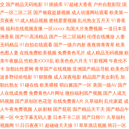
资源站 日韩成人一卡 一本道色导航 91无码午夜人妻蜜桃 成人福利午夜无码
交
国产精品无码电影
91插插库
97超碰大香蕉
户外自慰影院
国
产一区二区二区
国产偷窥盗摄视频
成人动漫网站观看
欧美第一
美女黑丝视频网站 四虎一二一 在线观看片a不卡 91国产黑料 91熊猫视频TV
页夜夜
91成人精品视频
蜜桃爱爱视频
乱伦熟女五月天
91香蕉
视
福利在线视频直播
一区xxxxx
岛国大片免费视频
一道日本亚
变态另类av 岛国三级视频 久草天堂网 欧美成人色网 亚洲欧美视频视频 精品
洲香蕉
国产91高清精品
国产一区二区福利
伦理在线播放
人妻
人妻久久精品人妻 四虎官网男人AV 狼友内射P 欧美日韩黄页免费 AV视屏观
无码精品
91自拍在线观看
国产一级片内射
夜夜骑青青草
欧美
色图人妻
在线免费欧美视频
免费黄色毛片
成人精品无码视频
欧
看 成人日韩精选 91黑人在线 91大香蕉探花 夜晚男人资源 人人情趣超碰91
美午夜极品
性欧美ⅩⅩⅩⅩ乱
欧美色色六月天
91影视网
午夜伦不
卡
加勒比性爱网
青草国产在线视频
亚洲国产精品导航
欧美色淫
人人 另类无码变态 日韩三级视频 九十一福利视频 91资源国产 天堂色豆花33
波多野结依电影
91狠狠撸
成人深夜电影
精品国产美女剃毛
加
勒比熟女
91碰在线
欧美裸模
萌白酱国产一区
美国一级AV
国产
精品久久99多吊 91播放器 91青娱乐在线观看 老湿机福利院 探花日本学生
人在线成免费
免费黄色A片网址
微拍福利国产视频
国产人成无
码视频
国产原创区色花堂
在线免费黄A片
久草福利
乱伦家庭
成
在线看黄av免费在线 91偷拍超碰 阿片综合网 国产91福利 国产一区c 老湿机
人午夜免费视频
人妖射精
国产屁屁
国产精品天干天
国产精品午
欧美视频 日韩精品不卡专区 香蕉福利 91vv在线 91免费视频版 变态国产香蕉
夜一区
中文字幕无码人妻
日本不卡二区
国产日韩91
久草福利
视频网
91日日夜夜91
超碰碰天天操
91草草酒店视频
韩日一区