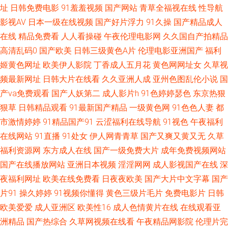
大香蕉丁香五月 免费肏屄 无码妻精品一区二区 91豆花18 肏屄去干网 久久
址
日韩免费电影
91羞羞视频
国产网站
青草全福视在线
性导航
影视AV
日本一级在线视频
国产好片浮力
91久操
国产精品成人
99精品视频 中文福利AV导航 www91插插插 亚洲精品女人久久 91在线观看
在线
精品免费看
人人看操碰
午夜伦理电影网
久久国自产拍精品
高清乱码0
国产欧美
日韩三级黄色A片
伦理电影亚洲国产
福利
高清 久久天堂91 五月社区天堂 91福利社迅雷 91资源总站在线观看 欧美亚
姬黄色网址
欧美伊人影院
丁香成人五月花
黄色网网址女
久草视
频最新网址
日韩大片在线看
久久亚洲人成
亚州色图乱伦小说
国
A∨在线 91大片淫黄大片 波多野结依电影无码 狼友91视频 深夜福利视频 国
产va免费观看
国产人妖第二
成人影片h
91色婷婷瑟色
东京热狠
产黑料福利社 夜间免费福利传媒视频 91亚洲做爱视频 女同片色 91传煤网站
狠草
日韩精品观看
91最新国产精品
一级黄色网
91色色人妻
都
市激情婷婷
91精品国产91
云涩福利在线导航
91视色
午夜福利
直接进入 97人妻网 老湿机黄色 天天舔夜夜撸 福利视频站 欧美涩逼 成人午
在线网站
91直播
91处女
伊人网青青草
国产又爽又黄又无
久草
福利资源网
东方成人在线
国产一级免费大片
成年免费视频网站
夜无码福利 肏逼人与兽 久久免费黄色网址 久久二区福利 影音先锋AV成人片
国产在线播放网站
亚洲日本视频
淫淫网网
成人影视国产在线
深
夜福利网址
欧美在线免费看
日夜夜欧美
国产大片中文字幕
国产
高清日韩av无码网址 首页大香蕉 91高跟丝袜啪啪 av91 欧美综合精品 91网
片91
操久婷婷
91视频你懂得
黄色三级片毛片
免费电影片
日韩
欧美爱爱
成人亚洲区
欧美性16
成人色情黄片在线
在线观看亚
址观看 一级大片久 91午夜福利影院福利 国产黄在线免费观看 91n色情 午夜
洲精品
国产热综合
久草网视频在线看
午夜精品网影院
伦理片完