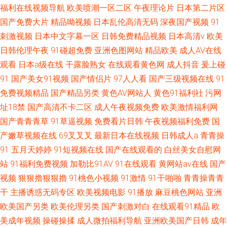
福利在线视频导航
欧美喷潮一区二区
午夜理论片
日本第二片区
国产免费大片
精品呦视频
日本乱伦高清无码
深夜国产视频
91
刺激视频
日本中文字幕一区
日韩免费精品视频
日本高清v
欧美
日韩伦理午夜
91碰超免费
亚洲色图网站
精品欧美
成人AV在线
观看
日本a级在线
干露脸熟女
在线观看黄色网
成人抖音
爰上碰
91
国产美女91视频
国产情侣片
97人人看
国产三级视频在线
91
免费视频精品
国产精品另类
黄色AV网站人
黄色91福利社
污网
址18禁
国产高清不卡二区
成人午夜视频免费
欧美激情福利网
国产青青青草
91草逼视频
免费看片日韩
午夜视频福利免费
国
产嫩草视频在线
69叉叉叉
最新日本在线视频
日韩成人a
青青操
91
五月天婷婷
91短视频在线
国产在线观看的
白丝美女自慰网
站
91福利免费视频
加勒比91AV
91在线观看
黄网站av在线
国产
视频
狠狠擼狠狠擼
91桃色小视频
91激情
91干啪啪
青青操青青
干
主播诱惑无码专区
欧美视频电影
91播放
麻豆桃色网站
亚洲
欧美国产另类
欧美伦理另类
国产刺激对白
在线观看91精品
欧
美成年视频
操碰操揉
成人微拍福利导航
亚洲欧美国产日韩
成年