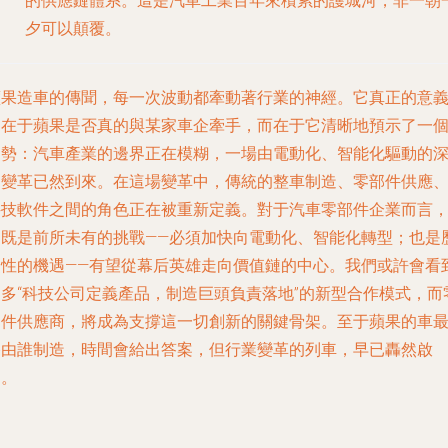
的供應鏈體系。這是汽車工業百年來積累的護城河，非一朝
夕可以顛覆。
蘋果造車的傳聞，每一次波動都牽動著行業的神經。它真正的意
不在于蘋果是否真的與某家車企牽手，而在于它清晰地預示了一
趨勢：汽車產業的邊界正在模糊，一場由電動化、智能化驅動的
刻變革已然到來。在這場變革中，傳統的整車制造、零部件供應
科技軟件之間的角色正在被重新定義。對于汽車零部件企業而言
這既是前所未有的挑戰——必須加快向電動化、智能化轉型；也是
史性的機遇——有望從幕后英雄走向價值鏈的中心。我們或許會看
更多“科技公司定義產品，制造巨頭負責落地”的新型合作模式，而
部件供應商，將成為支撐這一切創新的關鍵骨架。至于蘋果的車
終由誰制造，時間會給出答案，但行業變革的列車，早已轟然啟
動。