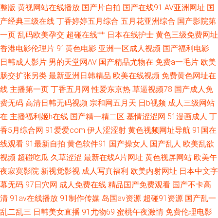
在线97 91免费视频在线 欧美综合色 91看黄下 成人区精品 中文日韩在线播
整版
黄视网站在线播放
国产片自拍
国产在线91
AV亚洲网址
国
产经典三级在线
丁香婷婷五月综合
五月花亚洲综合
国产影院第
放 户外露出在线免费观看 免费肏屄 亚洲色第一页 久久高潮 日韩综合视频专
一页
乱码欧美孕交
超碰在线艹
日本在线护士
黄色三级免费网址
香港电影伦理片
91黄色电影
亚洲一区成人视频
国产福利电影
区 日韩爱爱二区 不卡视频123区 www色一区二区 性爱实操 不卡另类 久久日
日韩成人影片
男的天堂网AV
国产精品尤物在
免费a一毛片
欧美
肠交扩张另类
最新亚洲日韩精品
欧美在线视频
免费黄色网址在
视频资源站 91国产性交在线观看 东京热蜜桃网 91九色TS丰满人妖 最新先锋
线
主播第一页
丁香五月网
性爱东京热
草逼视频78
国产成人免
费无码
高清日韩无码视频
宗和网五月天
日b视频
成人三级网站
资源av 福利成人午夜精品 日韩天堂日日干 福利秒拍91 色情五月 91成人看片
在
主播福利姬h在线
国产精一精二区
基情涩涩网
51漫画成人
丁
视频 91传媒免费网站 女人一级S片 宅女寂寞影院 91综合探花 后入高跟国产
香5月综合网
91爱爱com
伊人涩涩射
黄色视频网址导航
91国在
线观看
91最新自拍
黄色软件91
国产操女人
国产乱人
欧美乱欲
自拍 黄色网免观看大全网站 91成人视颖 色妞干网免费视频网站 91豆花10
视频
超碰吃瓜
久草涩涩
最新在线A片网址
黄色视屏网站
欧美午
夜寂寞影院
新视觉影视
成人写真福利
欧美内射网址
日本中文字
在线播放的成人 大香蕉不卡八区 91视频在线观看完整版 黄色国产专区在线
幕无码
97日穴网
成人免费在线
精品国产免费观看
国产不卡高
清
91av在线播放
91制作传媒
岛国av资源
超碰91资源
国产乱一
91n成人网站 国产福利网 无码人妻丝袜高跟 91精液国产视频 国产自拍2 丝
乱二乱三
日韩美女直播
91尤物69
蜜桃午夜激情
免费伦理电影