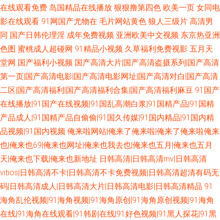
在线观看免费
岛国精品在线播放
狠狠撸第四色
欧美一页
女同电
影在线观看
91网国产尤物在
毛片网站黄色
狼人三级片
高清男
同
国产日韩伦理淫
成年免费视频
亚洲欧美中文视频
东京热亚洲
色图
蜜桃成人超碰网
91精品小视频
久草福利免费视影
五月天
堂网
国产福利小视频
国产高清大片|国产高清盗摄系列|国产高清
第一页|国产高清电影|国产高清电影网址|国产高清对白|国产高清
二区|国产高清福利|国产高清福利合集|国产高清福利麻豆
91国产
在线播放|91国产在线视频|91国乱高潮白浆|91国精产品|91国精
产品成人|91国精产品自偷偷|91国久传媒|91国内精品|91国内精
品视频|91国内视频
俺来啦网站|俺来了俺来啦|俺来了俺来啦俺来
也|俺来也69|俺来也网址|俺来也我去也|俺来也五月|俺来也五月
天|俺来也下载|俺来也新地址
日韩高清|日韩高清mv|日韩高清
vitios|日韩高清不卡|日韩高清不卡免费视频|日韩高清超清有码无
码|日韩高清成人|日韩高清大片|日韩高清电影|日韩高清精品
91
海角乱伦视频|91海角视频|91海角原创|91海角原创视频|91海角
在线|91海角在线观看|91韩剧在线|91好色视频|91黑人探花|91黑