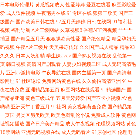
袜avtt东京热 91探花高中生极品 国产亚洲天堂成人 久久日韩 内射人妖 91传
日本电影伦理片
黄瓜视频成人
性爱婷婷
爱豆在线看
麻豆影院爱
爱
成人软件视频
午夜宅男在线
91专区在线
狠狠干欧美
国产三
媒网页播放
级国产
国产欧美日韩在线
97五月天婷婷
日韩在线网
91福利社
视频
福利导航
A片三级网站
久草视频8
香蕉APP污视频
艹艹艹
插逼
国产精品五月天
狠狠操欧美性爱
国产绝色精品
精品孕妇无
码视频
午夜A片三级片
天美果冻传媒
久久国产成人精品
精品93
久久久
日本人妖射精
学生妹avav
国产熟女视频在线
乱伦第一
页
韩日视频
高清国产剧观看
人妻少妇视频二区
成人无码高清毛
片
亚洲av激情电影
午夜导航在线
国内主播第一页
国产高清电
影网址
91社区论坛
免费网站黄色在线
久久偷拍高清亚洲
91午
夜在线免费
亚洲精品第五页
麻豆网站在线观看
91精选国产
国
产精品亚洲
黄色三级成年
五月天婷婷爱
国产不卡小视频
AV色
哟哟
亚洲天堂丁香五月
91社网
美女视频黄全免费
国产精品第
一页国
另类区另类欧美
欧美色图乱伦小说
免费成人软件
黄色网
址视频播放
国产日产美产精品
成人午夜视频
伦理视频网站
黄色
18禁网站
亚洲无码视频在线
成人无码看片
91原创社区
伦理电