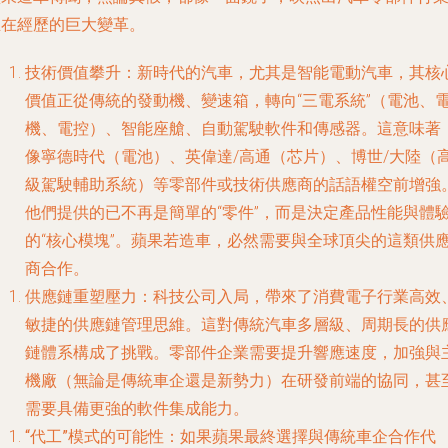
正在經歷的巨大變革。
技術價值攀升
：新時代的汽車，尤其是智能電動汽車，其核
價值正從傳統的發動機、變速箱，轉向“三電系統”（電池、
機、電控）、智能座艙、自動駕駛軟件和傳感器。這意味著
像寧德時代（電池）、英偉達/高通（芯片）、博世/大陸（
級駕駛輔助系統）等零部件或技術供應商的話語權空前增強
他們提供的已不再是簡單的“零件”，而是決定產品性能與體
的“核心模塊”。蘋果若造車，必然需要與全球頂尖的這類供
商合作。
供應鏈重塑壓力
：科技公司入局，帶來了消費電子行業高效
敏捷的供應鏈管理思維。這對傳統汽車多層級、周期長的供
鏈體系構成了挑戰。零部件企業需要提升響應速度，加強與
機廠（無論是傳統車企還是新勢力）在研發前端的協同，甚
需要具備更強的軟件集成能力。
“代工”模式的可能性
：如果蘋果最終選擇與傳統車企合作代