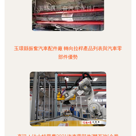
玉環縣振奮汽車配件廠 轉向拉桿產品列表與汽車零
部件優勢