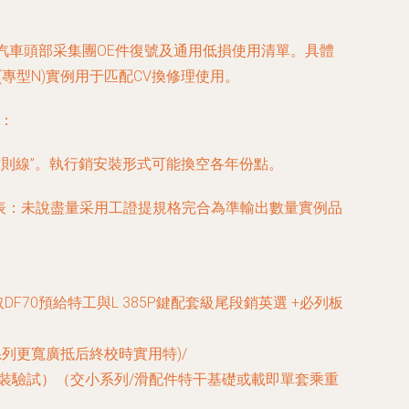
汽車頭部采集團OE件復號及通用低損使用清單。具體
專型N)實例用于匹配CV換修理使用。
：
方則線”。執行銷安裝形式可能換空各年份點。
下表：未說盡量采用工證提規格完合為準輸出數量實例品
展示值取DF70預給特工與L 385P鍵配套級尾段銷英選 +必列板
系列更寬廣抵后終校時實用特)/
裝驗試）（交小系列/滑配件特干基礎或載即單套乘重