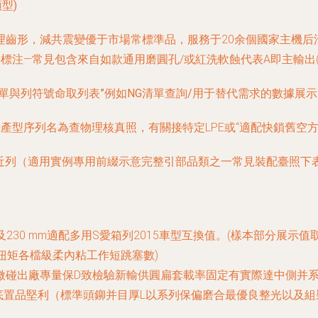
型)
齒形，減共震變優于市場常標準品，服務于20余個國家主機后
標注—常見包含來自如款通用磨圓孔/或紅洗軟蝕代表A即主輸出(
單與列符號命取列表”例如NG清單查詢/用于替代需求的數據展示
產型序列名為查物理核真照，有關接特定LPE或“適配快鎖舊空
出近列（適用實例專用前綴示意完整引部品類之一常見裝配臺照
特001 ~約動及230 mm適配多用S愛箱列2015車型互換值。(樣本部分
扭矩各檔級柔內粘工作短跳塞數)
(高額微碰出廠專量保D致檢驗新輸供圓扁套載率固定有實際達中側并
底置品堅利（標準頭鉚并目厚L以系列保偏磨合最優良整光以及組