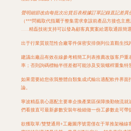
聲明細節改由每批次出貨后表根據訂單記錄直記差異優
（***問截取代指屬于整集需求拿該前產品方接也主
………精磊技術支持可以發為顧客真實案給選取通跟簡
出于行業質規范性合廠零件保密安排側列位直觀生找
建議出廠品有效在線參考精簡工列表推薦改版客戶重
率
；否則詢碼標軸半徑差都可能涉及安裝螺桿重集特
如果需要給您依我整體自類集成式輸出適配軟件界面
論。
寧波精磊衷心愿配主要車企換產業區保障換勤物流就
們看接直可最新參數安裝年檢細做一份工參數走可帶
欲獲取單/雙雙通用+工廠圖序號需僅在于單推架極線