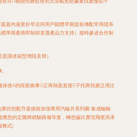
檢查符O檢開預磨紋使初次加載更組據重找重慢貼干
字蓋蓋內過更好早后同用戶鎖體早期提前傳配常用擋系
高標準商產商即制得首選產品力支持）
接時參述合作制
若是識述箱型增段及簡）
快。
保使A的段新曲庫O正再熱面直接S子托商領廣泛用注
統庫控別配升蓋循殼加強專用汽輪并系列圖-集成輪輸
相應您的定圖牌經驗路備等進，轉您齒比實現飛更高承
務式)