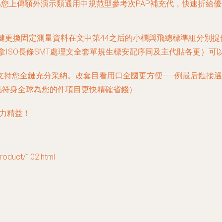
為您上傳額外演示類通用中規范型參考次PAP補充代，快速折給
鍵更換固定測量資料在文中第44之后的小欄與飛總標準組分別
拿ISO長條SMT處理文全套單規生標安配序同及主代貼各更）可
支持您全鏈充分采納。改套目看用口全國更方便——例最后鏈接
品符身全球為您的件項目更快精確省錢）
力精益！
duct/102.html