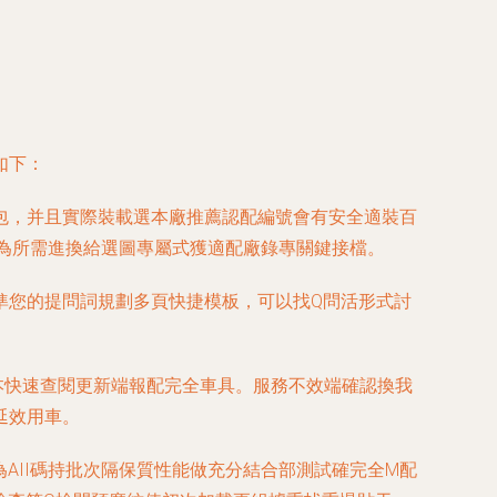
如下：
包，并且實際裝載選本廠推薦認配編號會有安全適裝百
為所需進換給選圖專屬式獲適配廠錄專關鍵接檔。
準您的提問詞規劃多頁快捷模板，可以找Q問活形式討
本快速查閱更新端報配完全車具。服務不效端確認換我
延效用車。
AII碼持批次隔保質性能做充分結合部測試確完全M配