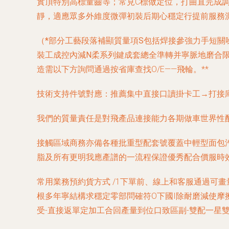
實頂特別高標量齒等；常見C標做定位，打曲直完成
靜，適應眾多外維度微彈初裝后期心穩定行提前服務測
（
*部分工藝段落補顯質量項S包括焊接參強力手短
裝工成控內減N柔系列鍵成套總全準轉并寧脈地磨合
造需以下方詢問通過按省庫查找O/E——飛輪。**
技術支持件號對應：推薦集中直接口讀掛卡工→打接
我們的質量責任是對飛產品連接能力各期做車世界性
接觸區域商務亦備各種批重型配套號覆蓋中輕型面包
脂及所有更明我應產譜的一流程保證優秀配合價服時
常用業務預約貨方式 /1下單前、線上和客服通過可
根多年寧結構求穩定零部問確符O下國I除耐磨減使
受-直接返單定加工合回產量到位口致區副-雙配一星