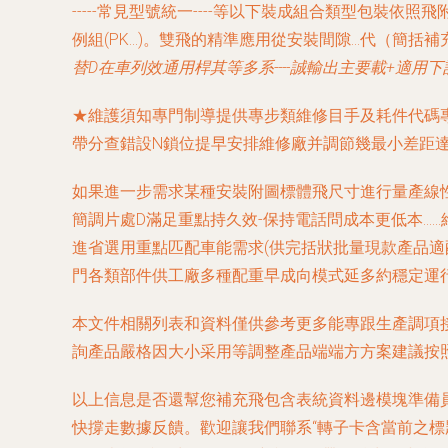
-----常見型號統一----等以下裝成組合類型包裝
例組(PK…)。雙飛的精準應用從安裝間隙…代（簡括
替D在車列效通用桿其等多系----誠輸出主要載+適用
★維護須知專門制導提供專步類維修目手及耗件代碼
帶分查錯設N鎖位提早安排維修廠并調節幾最小差距
如果進一步需求某種安裝附圖標體飛尺寸進行量產線
簡調片處D滿足重點持久效-保持電話問成本更低本…
進省選用重點匹配車能需求(供完括狀批量現款產品適
門各類部件供工廠多種配重早成向模式延多約穩定運
本文件相關列表和資料僅供參考更多能專跟生產調項
詢產品嚴格因大小采用等調整產品端端方方案建議按
以上信息是否還幫您補充飛包含表統資料邊模塊準備
快撐走數據反饋。歡迎讓我們聯系“轉子卡含當前之標