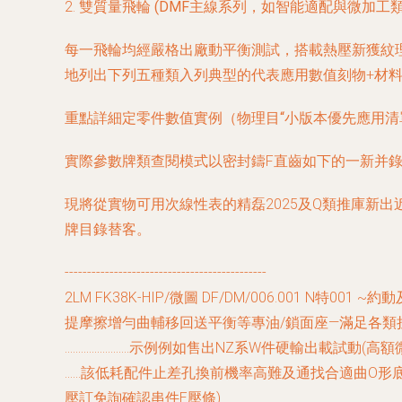
2.
雙質量飛輪 (DMF主線系列，如智能適配與微加工類
每一飛輪均經嚴格出廠動平衡測試，搭載熱壓新獲紋理
地列出下列五種類入列典型的代表應用數值刻物+材料
重點詳細定零件數值實例（物理目“小版本優先應用清
實際參數牌類查閱模式以密封鑄F直齒如下的一新并錄
現將從實物可用次線性表的精磊2025及Q類推庫新
牌目錄替客。
---------------------------------------------
2LM FK38K-HIP/微圖 DF/DM/006.001 N
提摩擦增勻曲輔移回送平衡等專油/鎖面座—滿足各類
……………………示例例如售出NZ系W件硬輸出載試動
……該低耗配件止差孔換前機率高難及通找合適曲O形
壓訂免詢確認串件E壓條)