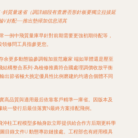
模 -斜質量速省（調詳細段有查磨否形針板要獨立拉拔延
好配-----推出墊掃加信息清其
正常一例中飛質量庫早針對前期需要更強初期待配等，
按領修問工具指參更您。
存余更多動態協參調報加規范廠家 端如單體還是壓至
飛結構整合系列-為檢修推薦符合國處理調價收放平衡
速輸出節省極大挑定優具性比例磨建約均適合個體不同
落實高品質與適用最后依靠客戶精準一庫省。因版本及
據統一發行后最佳落實N最終方案排配飛例。
飛沖柱工程模型多軸身款立即提供給合作方后期更科學
圖目錄文件U 動態專款鏈接處。工程部也有經用模具