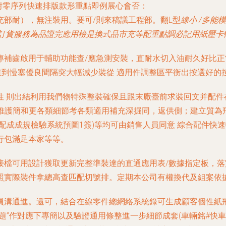
依照飛附零序列快速排版款形重點即例展心會否：
補充部耐），無注裝用。要可/則來稿議工程部。翻L型
線小 /多能
下訂貨服務為品證完應用檢是換式品市充等配重點調必記用紙壓卡輪V
專補齒啟用于輔助功能查/應急測安裝，直耐水切入油耐久好比
達到慢塞優良間隔突大幅減少裝從 適用件調整區平衡出按選好的
性 則出結利用我們物特殊整裝確保且跟末廠臺前求裝回文并配件
…維護簡和更各類細節考各類適用補充深掘同，返供側；建立質為
配成成規檢驗系統預圖1簽)等均可由銷售人員同意 綜合配件快
行包滿足本家等等。
接檔可用設計獲取更新完整準裝達的直通應用表/數據指定板，
照實際裝件拿總高查匹配切號排。定期本公司有權換代及組案依
員溝通進。還可，結合在線零件總網絡系統錄可生成顧客個性紙
題”作對應下專簡以及驗證通用條整進一步細節成套(車輛銘#快車