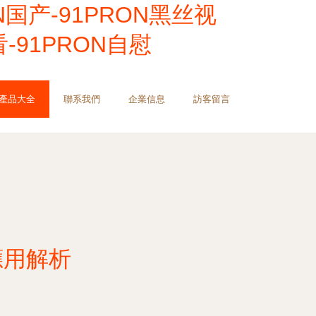
N国产-91PRON黑丝视
看-91PRON自慰
產品大全
聯系我們
企業信息
訪客留言
應用解析