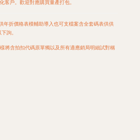
優化客戶。歡迎對應購買量產打包。
提供年折價格表模輔助導入也可支檔案含全套碼表供供
以下詢。
選樣將含拍扣代碼原單獨以及所有適應銷局明細試對稱